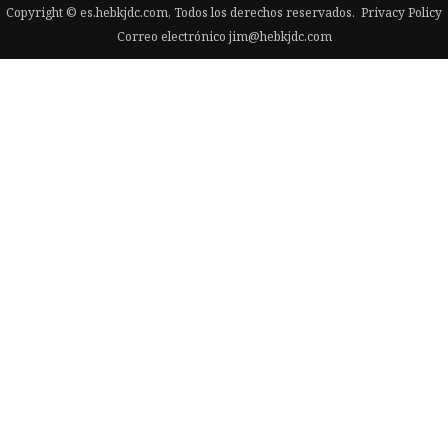
Copyright © es.hebkjdc.com, Todos los derechos reservados.
Privacy Policy
Correo electrónico
jim@hebkjdc.com