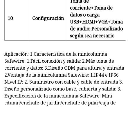
Toma de
corriente+Toma de
datos o carga
10
Configuración
USB+HDMI+VGA+Toma
de audio: Personalizado
según sea necesario
Aplicación: 1.Característica de la minicolumna
Safewire: 1.Fácil conexión y salida: 2.Más toma de
corriente y datos: 3.Diseño ODM para altura y entrada
2.Ventaja de la minicolumna Safewire: 1.IP44 e IP66
Nivel IP: 2. Suministro con cable y cable de entrada 3.
Diseño personalizado como base, cubierta y salida: 3.
Especificación de la minicolumna Safewire: Mini
cdumn/enchufe de jardín/enchufe de pilar/caja de
columnas/columnas de techo/pozos de cable
modulares/postes de servicio/poste/ Toma de
bus/consola de toma vertical/barra de alimentación A)