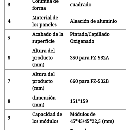
Columna de
3
cuadrado
forma
Material de
4
Aleación de aluminio
los paneles
Acabado de la
Pintado/Cepillado
5
superficie
Oxigenado
Altura del
6
producto
350 para FZ-532A
(mm)
Altura del
7
producto
660 para FZ-532B
(mm)
dimensión
8
151*159
(mm)
Capacidad de
Módulos de
9
los módulos
45*45/45*22,5 (mm)