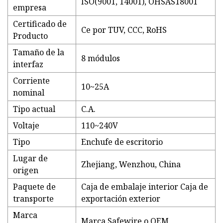
ISO(9001, 14001), OHSAS18001
empresa
Certificado de
Ce por TUV, CCC, RoHS
Producto
Tamaño de la
8 módulos
interfaz
Corriente
10~25A
nominal
Tipo actual
C.A.
Voltaje
110~240V
Tipo
Enchufe de escritorio
Lugar de
Zhejiang, Wenzhou, China
origen
Paquete de
Caja de embalaje interior Caja de
transporte
exportación exterior
Marca
Marca Safewire o OEM