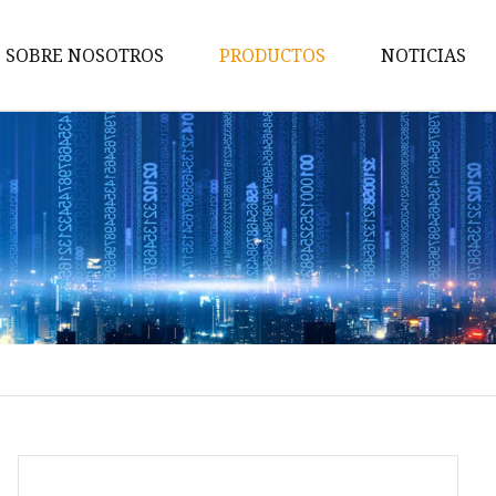
SOBRE NOSOTROS
PRODUCTOS
NOTICIAS
Atril
Enchufe de escritorio
Monitor retráctil motorizado
Terminal multimedia de
conferencias
Terminal multimedia portátil
integrado para conferencias
Podio digital de alta gama
Enchufe de escritorio de tipo
redondo