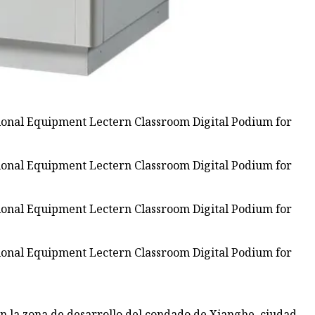
n la zona de desarrollo del condado de Xianghe, ciudad