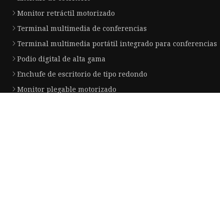
Monitor retráctil motorizado
Terminal multimedia de conferencias
Terminal multimedia portátil integrado para conferencias
Podio digital de alta gama
Enchufe de escritorio de tipo redondo
Monitor plegable motorizado
Micrófono plegable motorizado
Solución de conferencia plegable motorizada
Empresa socia
Linyi Lishan Mecánico Grupo CO ., Ltd .
Copyright © es.hebkjdc.com, Todos los derechos reservados.
Privacy Policy