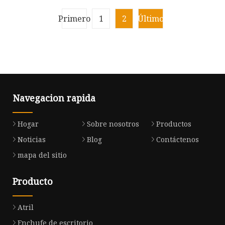
pantalla de firma
elevación del monitor
retráctil con micrófono
Primero
1
2
Último
emergente separado
Navegacion rapida
Hogar
Sobre nosotros
Productos
Noticias
Blog
Contáctenos
mapa del sitio
Producto
Atril
Enchufe de escritorio