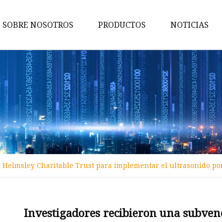
SOBRE NOSOTROS
PRODUCTOS
NOTICIAS
Atril
Enchufe de escritorio
Monitor retráctil motorizado
Terminal multimedia de
conferencias
Terminal multimedia portátil
integrado para conferencias
 Helmsley Charitable Trust para implementar el ultrasonido po
Podio digital de alta gama
Enchufe de escritorio de tipo
redondo
Investigadores recibieron una subven