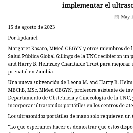
Monitor plegable motorizado
implementar el ultras
Micrófono plegable motorizad
May 1
Solución de conferencia plega
15 de agosto de 2023
motorizada
Por kpdaniel
Enchufe de escritorio tipo
Margaret Kasaro, MMed OBGYN y otros miembros de la 
rectángulo
Salud Pública Global Gillings de la UNC recibieron u
Solución de tableta integrada
and Harry B. Helmsley Charitable Trust para mejorar el
portátil
prenatal en Zambia.
Una nueva subvención de Leona M. and Harry B. Helms
MBChB, MSc, MMed OBGYN, profesora asistente de inves
Departamento de Obstetricia y Ginecología de la UNC, 
incorporar ultrasonidos portátiles en los centros de a
Los ultrasonidos portátiles de mano solo requieren un 
"Lo que esperamos hacer es demostrar que estos disposi